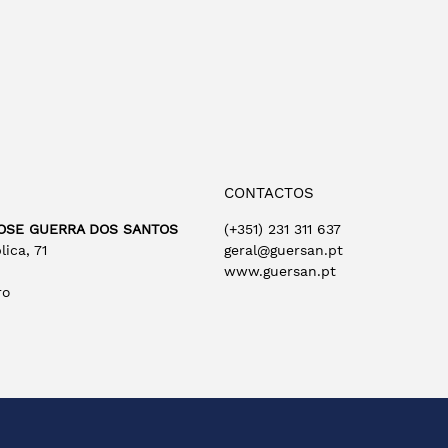
CONTACTOS
OSE GUERRA DOS SANTOS
(+351) 231 311 637
ica, 71
geral@guersan.pt
www.guersan.pt
ro