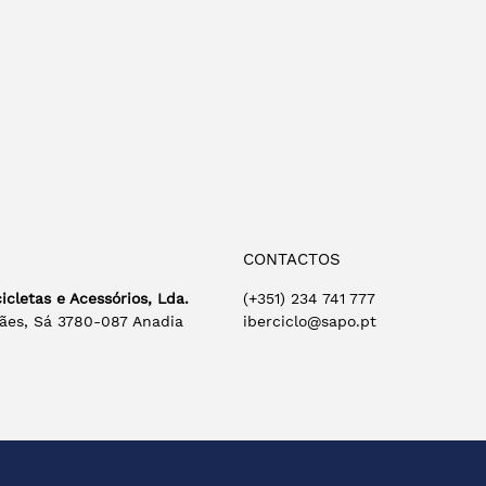
CONTACTOS
cicletas e Acessórios, Lda.
(+351) 234 741 777
ães, Sá 3780-087 Anadia
iberciclo@sapo.pt