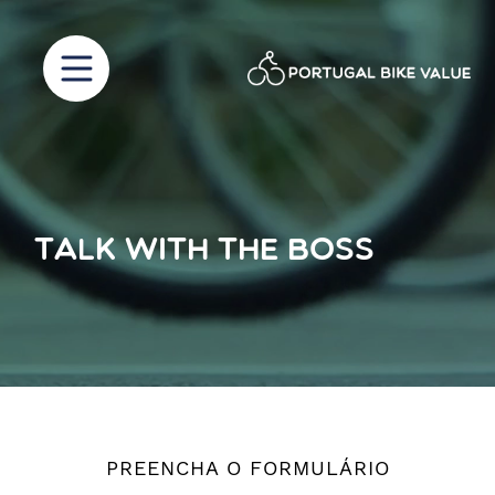
Portugal Bike Value | Virtual Showroom
Sala de exposición virtual Portugal Bike Value
Talk with the Boss
PREENCHA O FORMULÁRIO