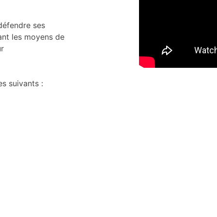
 défendre ses
sant les moyens de
ur
es suivants :