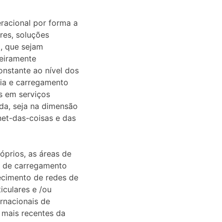
eracional por forma a
res, soluções
M, que sejam
ceiramente
nstante ao nível dos
ia e carregamento
s em serviços
da, seja na dimensão
net-das-coisas e das
óprios, as áreas de
s de carregamento
ecimento de redes de
iculares e /ou
rnacionais de
 mais recentes da