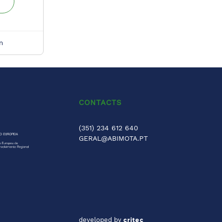
m
CONTACTS
(351) 234 612 640
GERAL@ABIMOTA.PT
developed by
critec